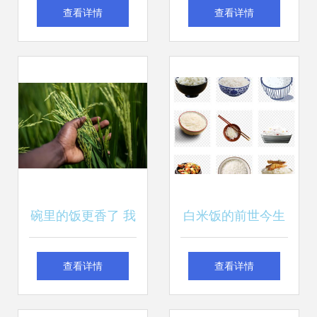
汇 苹果新款木纹体
图强牌散装粮食运
查看详情
查看详情
验台与粮食文化的
输半挂车的优势与
和谐共鸣
应用
碗里的饭更香了 我
白米饭的前世今生
国粮食战争的胜利
从稻谷到餐桌的粮
查看详情
查看详情
食之美