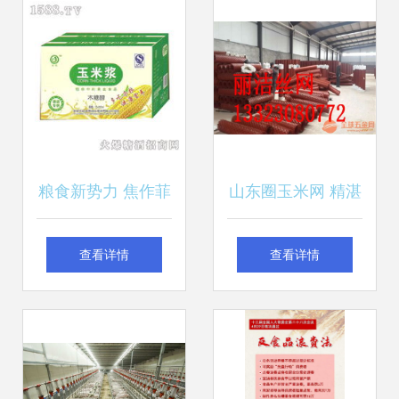
粮食新势力 焦作菲
山东圈玉米网 精湛
绿饮品玉米浆与木
焊接工艺与产品核
查看详情
查看详情
糖醇引爆招商热潮
心优势解析