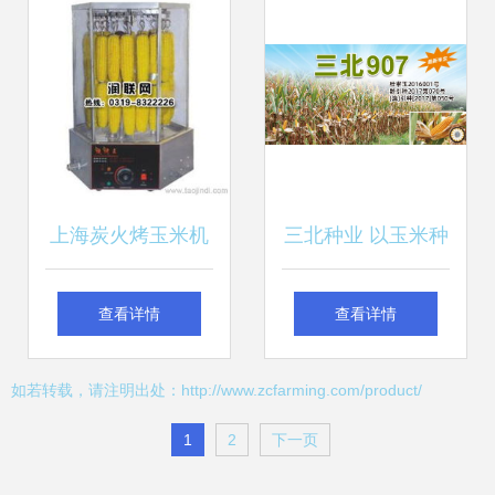
上海炭火烤玉米机
三北种业 以玉米种
器 价格、厂家、图
子为核心，引领农
查看详情
查看详情
片与粮食烘烤优势
业高产栽培新时代
如若转载，请注明出处：http://www.zcfarming.com/product/
全解析
1
2
下一页