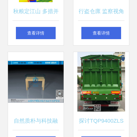
秋粮定江山 多措并
行盗仓廪 监察视角
举播种压舱石的光
下的粮食储备腐败
查看详情
查看详情
芒
链剖析——“守仓硕
鼠”为何能手握粮草
巨尺”，滥用职柄？
自然质朴与科技融
探讨TQP9400ZLS