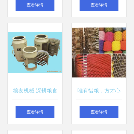
五谷杂粮粮食png
格、型号与市场应
查看详情
查看详情
免扣素材图片 模板
用全解析
下载 38.82mb 食物
饮品 大全 生活工
作
粮友机械 深耕粮食
唯有惜粮，方才心
加工设备，助力粮
安——高清粮仓下
查看详情
查看详情
农产业腾飞
的民生底色